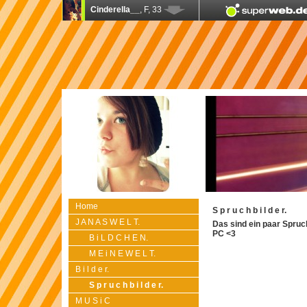
Home
S p r u c h b i l d e r.
J A N A S W E L T.
Das sind ein paar Spru
PC <3
B i L D C H E N.
M E i N E W E L T.
B i l d e r.
S p r u c h b i l d e r.
M U S i C