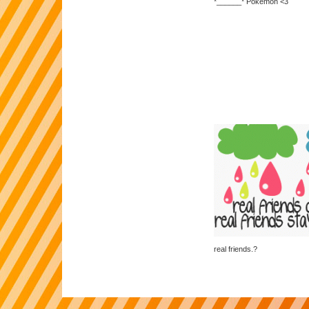
*______* Pokemon <3
real friends.?