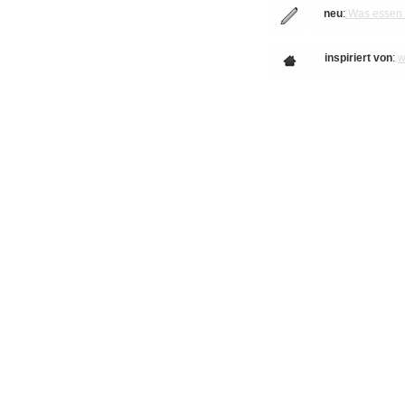
neu
:
Was essen w
inspiriert von
:
w