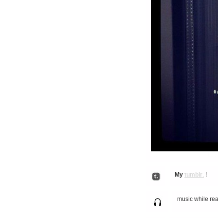
My
tumblr
.
!
music while re