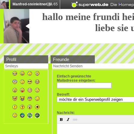
Manfred-steinleitner
, M, 65
hallo meine frundi hei
liebe sie 
Profil
Freunde
Smileys
Nachricht Senden
Einfach gewünschte
Mailadresse eingeben:
Betreff:
Nachricht: