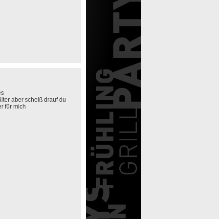
es
 älter aber scheiß drauf du
r für mich