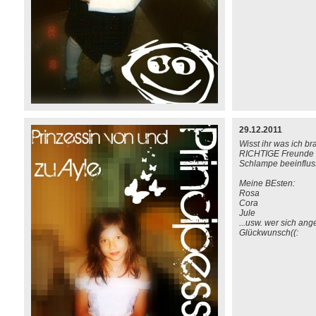
29.12.2011
Wisst ihr was ich br
RICHTIGE Freunde di
Schlampe beeinflus
Meine BEsten:
Rosa
Cora
Jule
...usw. wer sich ang
Glückwunsch((: