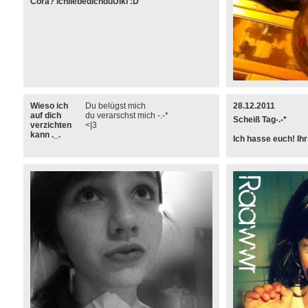
Cora? IchliebedichduUlki :D
Wieso ich
Du belügst mich
28.12.2011
auf dich
du verarschst mich -.-*
Scheiß Tag-.-*
verzichten
<|3
kann ._.
Ich hasse euch! Ihr 