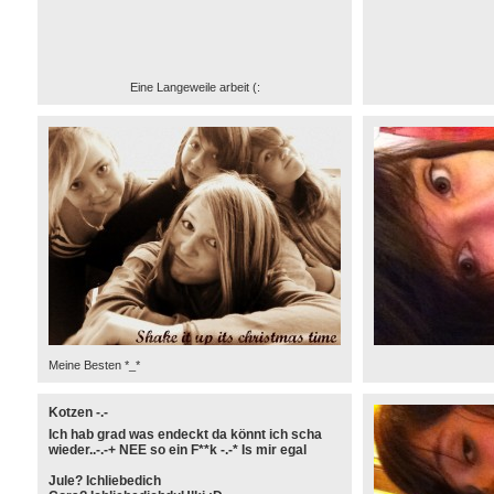
Eine Langeweile arbeit (:
Meine Besten *_*
Kotzen -.-
Ich hab grad was endeckt da könnt ich scha
wieder..-.-+ NEE so ein F**k -.-* Is mir egal
Jule? Ichliebedich