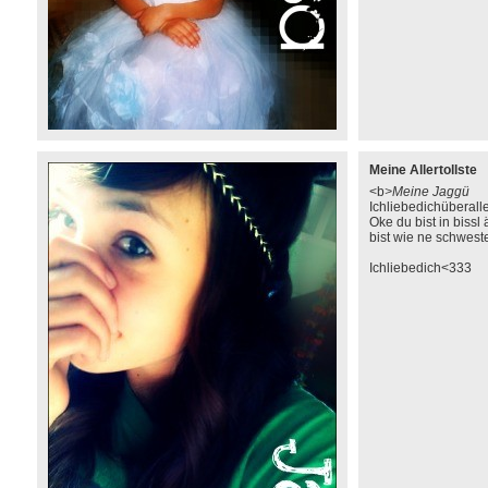
Meine Allertollste
<b
>Meine Jaggü
Ichliebedichüberall
Oke du bist in bissl
bist wie ne schweste
Ichliebedich<333