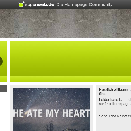
Herzlich willkomm
Site!
Leider hatte ich noc
schöne Homepage z
Schau doch einfach