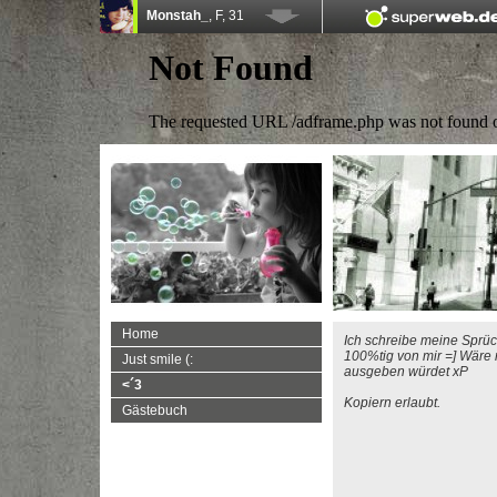
Home
Ich schreibe meine Sprüche
100%tig von mir =] Wäre n
Just smile (:
ausgeben würdet xP
<´3
Kopiern erlaubt.
Gästebuch