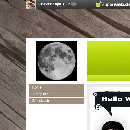
Home
simply me
Gästebuch