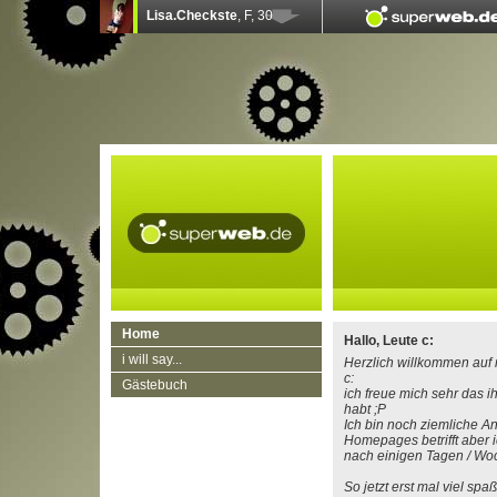
Home
Hallo, Leute c:
i will say...
Herzlich willkommen auf
c:
Gästebuch
ich freue mich sehr das i
habt ;P
Ich bin noch ziemliche A
Homepages betrifft aber i
nach einigen Tagen / Woc
So jetzt erst mal viel s