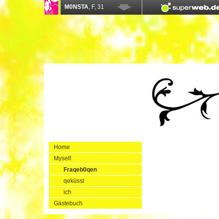
Home
Myself.
Fraqeb0qen
qeküsst
ich
Gästebuch