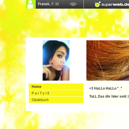
Home
<3 HaLLo HaLLo *_*
P a r T y <3
ToLL Das iihr hiier seiit 
Gästebuch