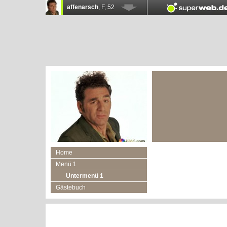
Home
Menü 1
Untermenü 1
Gästebuch