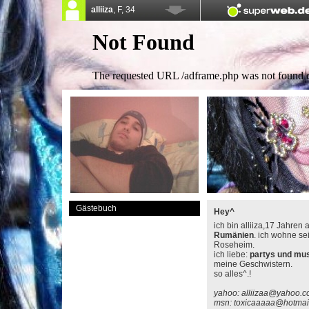
Gästebuch
Hey^
ich bin alliiza,17 Jahren 
Rumänien
. ich wohne sei
Roseheim.
ich liebe:
partys und mu
meine Geschwistern.
so alles^.!
yahoo: alliizaa@yahoo.
msn: toxicaaaaa@hotmai