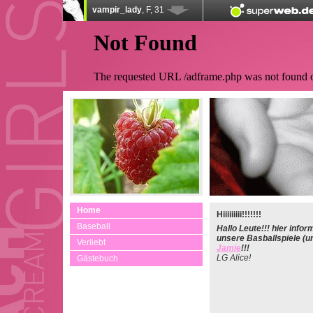
Home
Hiiiiiiiii!!!!!!!
Baseball
Hallo Leute!!! hier info
unsere Basballspiele (u
Verliebt
Jamie
!!!
LG Alice!
Gästebuch