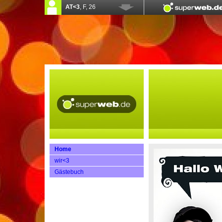
Home
wir<3
Gästebuch