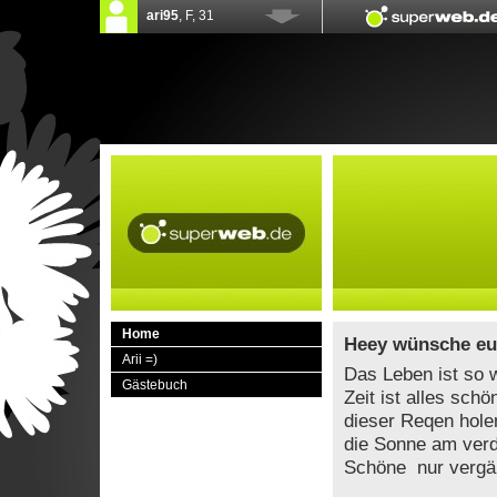
Home
Heey wünsche eu
Arii =)
Das Leben ist so 
Gästebuch
Zeit ist alles sch
dieser Reqen hole
die Sonne am verdr
Schöne nur vergäng