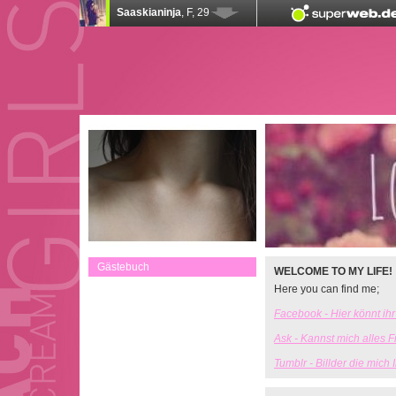
Gästebuch
WELCOME TO MY LIFE!
Here you can find me;
Facebook - Hier könnt ihr 
Ask - Kannst mich alles F
Tumblr - Billder die mich I