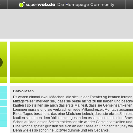
Bravo lesen
Es waren einmal zwei Mädchen, die sich in der Theater Ag kennen lernten
Mittagsfreizeit merkten sie, dass sie beide nichts zu tun haben und besc
kaufen ( so stellten sie auch das erste Mal fest, dass sie Gemeinsamkeiten
kommen musste und sie verbrachten jede Mittagsfreizeit Montags zusamm
Eines Tages beschloss das eine Mädchen jedoch, dass sie etwas Sinnlose
kauften sie neben dem üblichem ungesunden essen auch noch eine Brav
Schon auf den ersten Seiten entdeckten sie wieder Gemeinsamkeiten und l
Eine Woche später, grinsten sie sich an der Kasse an und dachten; hey w
Denn wie es so schön heißt; zwei dumme und ein Gedanke.