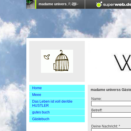
Home
madame universs Gäst
Meee
Name:
Das Leben ist voll der/die
HUSTLER
Betreff:
gutes buch
Gästebuch
Deine Nachricht: *