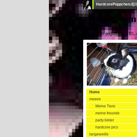
Home
meeee
Meine Tiere
meine freunde
party bilder
hardcore pics
langeweille