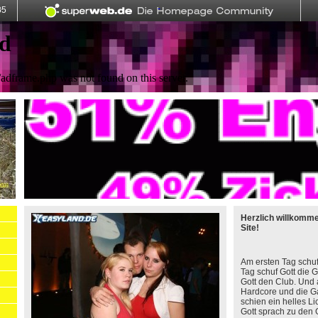
Herzlich willkomm
Site!
Am ersten Tag schuf
Tag schuf Gott die 
Gott den Club. Und 
Hardcore und die G
schien ein helles L
Gott sprach zu den 