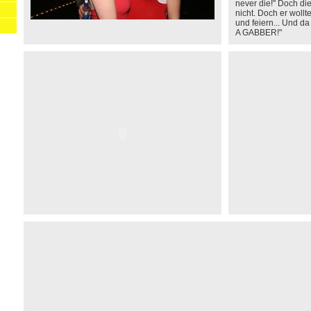
never die!" Doch di
nicht. Doch er wollt
und feiern... Und d
A GABBER!"