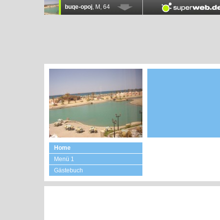
Home
Menü 1
Gästebuch