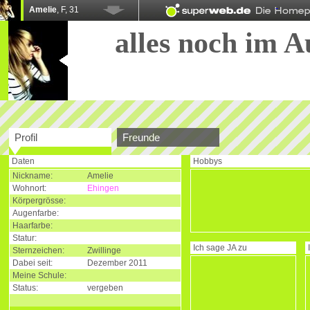
Amelie
, F, 31
alles noch im A
Profil
Freunde
Daten
Hobbys
Nickname:
Amelie
Wohnort:
Ehingen
Körpergrösse:
Augenfarbe:
Haarfarbe:
Statur:
Ich sage
JA
zu
Sternzeichen:
Zwillinge
Dabei seit:
Dezember 2011
Meine Schule:
Status:
vergeben