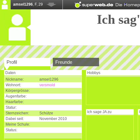
amsel1296
, F, 29
Ich sag'
Profil
Freunde
Daten
Hobbys
Nickname:
amsel1296
Wohnort:
versmold
Körpergrösse:
Augenfarbe:
Haarfarbe:
Statur:
Ich sage
JA
zu
Sternzeichen:
Schütze
Dabei seit:
November 2010
Meine Schule:
Status: