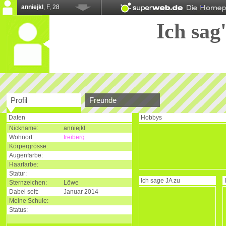
anniejkl
, F, 28
Ich sag'
Profil
Freunde
Daten
Hobbys
Nickname:
anniejkl
Wohnort:
freiberg
Körpergrösse:
Augenfarbe:
Haarfarbe:
Statur:
Ich sage
JA
zu
Sternzeichen:
Löwe
Dabei seit:
Januar 2014
Meine Schule:
Status: