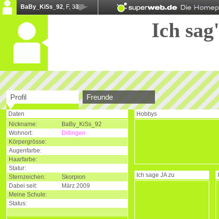
BaBy_KiSs_92
, F, 33
Ich sag'
Profil
Freunde
Daten
Hobbys
Nickname:
BaBy_KiSs_92
Wohnort:
Dillingen
Körpergrösse:
Augenfarbe:
Haarfarbe:
Statur:
Ich sage
JA
zu
Sternzeichen:
Skorpion
Dabei seit:
März 2009
Meine Schule:
Status: