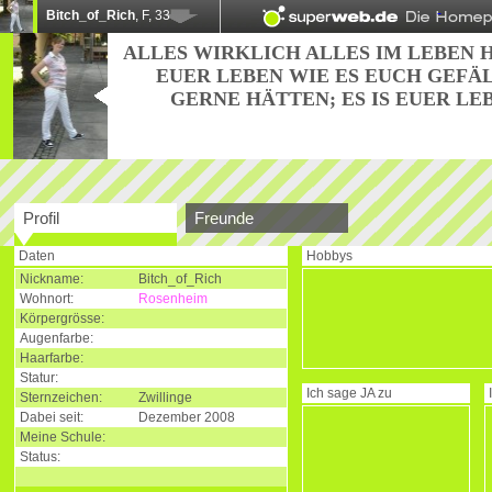
Bitch_of_Rich
, F, 33
ALLES WIRKLICH ALLES IM LEBEN H
EUER LEBEN WIE ES EUCH GEFÄ
GERNE HÄTTEN; ES IS EUER LE
Profil
Freunde
Daten
Hobbys
Nickname:
Bitch_of_Rich
Wohnort:
Rosenheim
Körpergrösse:
Augenfarbe:
Haarfarbe:
Statur:
Ich sage
JA
zu
Sternzeichen:
Zwillinge
Dabei seit:
Dezember 2008
Meine Schule:
Status: