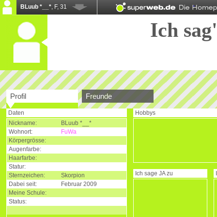
BLuub *__*
, F, 31
Ich sag'
Profil
Freunde
Daten
Hobbys
Nickname:
BLuub *__*
Wohnort:
FuWa
Körpergrösse:
Augenfarbe:
Haarfarbe:
Statur:
Ich sage
JA
zu
Sternzeichen:
Skorpion
Dabei seit:
Februar 2009
Meine Schule:
Status: