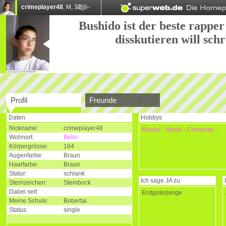
crimeplayer48
, M, 32
Bushido ist der beste rappe
disskutieren will schr
Profil
Freunde
Daten
Hobbys
Nickname:
crimeplayer48
Klavier
·
Musik
·
Computer
·
Wohnort:
Belin
Körpergrösse:
164
Augenfarbe:
Braun
Haarfarbe:
Braun
Statur:
schlank
Ich sage
JA
zu
Sternzeichen:
Steinbock
Dabei seit:
Erstguterjunge
Meine Schule:
Bobertal
Status:
single