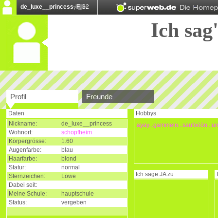
de_luxe__princess
, F, 32
Ich sag'
Profil
Freunde
Daten
Hobbys
Nickname:
de_luxe__princess
ayay...gammeln...saufööön...u
Wohnort:
schopfheim
Körpergrösse:
1.60
Augenfarbe:
blau
Haarfarbe:
blond
Statur:
normal
Ich sage
JA
zu
Sternzeichen:
Löwe
Dabei seit:
Meine Schule:
hauptschule
Status:
vergeben