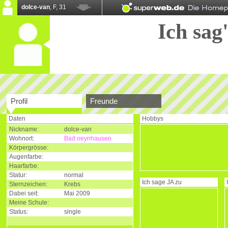
dolce-van
, F, 31
Ich sag'
Profil
Freunde
Daten
Hobbys
Nickname:
dolce-van
Wohnort:
Bad oeynhausen
Körpergrösse:
Augenfarbe:
Haarfarbe:
Statur:
normal
Ich sage
JA
zu
Sternzeichen:
Krebs
Dabei seit:
Mai 2009
Meine Schule:
Status:
single