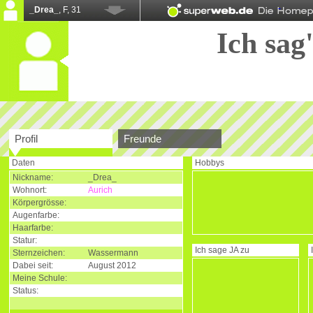
_Drea_
, F, 31
Ich sag'
Profil
Freunde
Daten
Hobbys
Nickname:
_Drea_
Wohnort:
Aurich
Körpergrösse:
Augenfarbe:
Haarfarbe:
Statur:
Ich sage
JA
zu
Sternzeichen:
Wassermann
Dabei seit:
August 2012
Meine Schule:
Status: