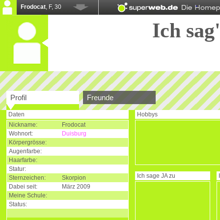
Frodocat
, F, 30
Ich sag'
Profil
Freunde
Daten
Hobbys
Nickname:
Frodocat
Wohnort:
Duisburg
Körpergrösse:
Augenfarbe:
Haarfarbe:
Statur:
Ich sage
JA
zu
Sternzeichen:
Skorpion
Dabei seit:
März 2009
Meine Schule:
Status: