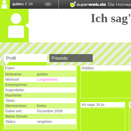
gulden
, F, 34
Ich sag'
Profil
Freunde
Daten
Hobbys
Nickname:
gulden
Wohnort:
Langelsheim
Körpergrösse:
Augenfarbe:
Haarfarbe:
Statur:
Ich sage
JA
zu
Sternzeichen:
Krebs
Dabei seit:
Dezember 2008
Meine Schule:
Status:
vergeben