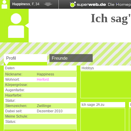
Happiness
, F, 34
Ich sag'
Profil
Freunde
Daten
Hobbys
Nickname:
Happiness
Wohnort:
Herford
Körpergrösse:
Augenfarbe:
Haarfarbe:
Statur:
Ich sage
JA
zu
Sternzeichen:
Zwillinge
Dabei seit:
Dezember 2010
Meine Schule:
Status: