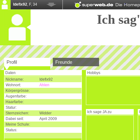
Idefix92
, F, 34
Ich sag'
Profil
Freunde
Daten
Hobbys
Nickname:
Idefix92
Wohnort:
Ahlen
Körpergrösse:
Augenfarbe:
Haarfarbe:
Statur:
Ich sage
JA
zu
Sternzeichen:
Widder
Dabei seit:
April 2009
Meine Schule:
Status: