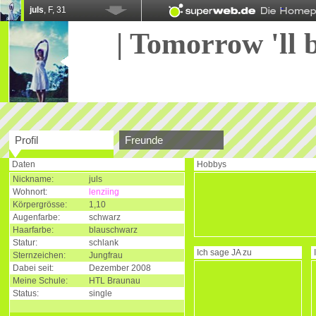
juls
, F, 31
| Tomorrow 'll b
Profil
Freunde
Daten
Hobbys
Nickname:
juls
Wohnort:
lenziing
Körpergrösse:
1,10
Augenfarbe:
schwarz
Haarfarbe:
blauschwarz
Statur:
schlank
Ich sage
JA
zu
Sternzeichen:
Jungfrau
Dabei seit:
Dezember 2008
Meine Schule:
HTL Braunau
Status:
single