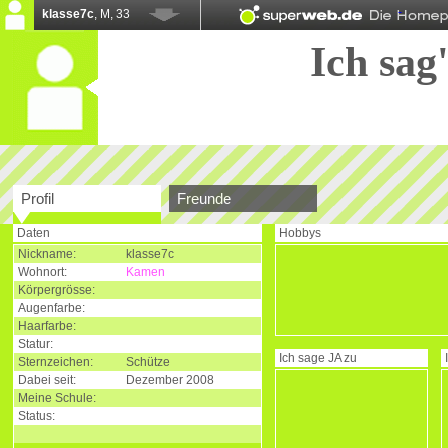
klasse7c
, M, 33
Ich sag'
Profil
Freunde
Daten
Hobbys
Nickname:
klasse7c
Wohnort:
Kamen
Körpergrösse:
Augenfarbe:
Haarfarbe:
Statur:
Ich sage
JA
zu
Sternzeichen:
Schütze
Dabei seit:
Dezember 2008
Meine Schule:
Status: