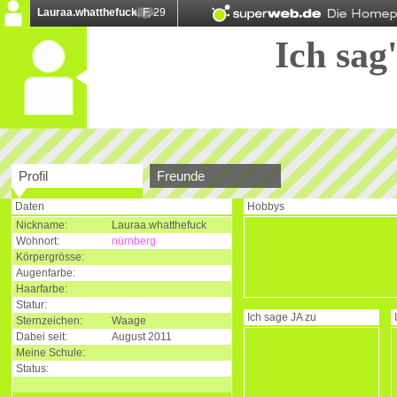
Lauraa.whatthefuck
, F, 29
Ich sag'
Profil
Freunde
Daten
Hobbys
Nickname:
Lauraa.whatthefuck
Wohnort:
nürnberg
Körpergrösse:
Augenfarbe:
Haarfarbe:
Statur:
Ich sage
JA
zu
Sternzeichen:
Waage
Dabei seit:
August 2011
Meine Schule:
Status: