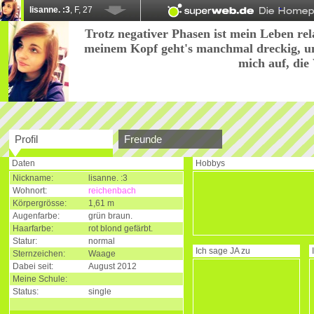
lisanne. :3
, F, 27
Trotz negativer Phasen ist mein Leben rel
meinem Kopf geht's manchmal dreckig, un
mich auf, die 
Profil
Freunde
Daten
Hobbys
Nickname:
lisanne. :3
Wohnort:
reichenbach
Körpergrösse:
1,61 m
Augenfarbe:
grün braun.
Haarfarbe:
rot blond gefärbt.
Statur:
normal
Ich sage
JA
zu
Sternzeichen:
Waage
Dabei seit:
August 2012
Meine Schule:
Status:
single