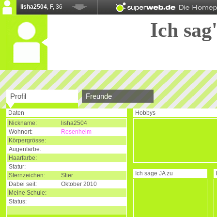
lisha2504
, F, 36
Ich sag'
Profil
Freunde
Daten
Hobbys
Nickname:
lisha2504
Wohnort:
Rosenheim
Körpergrösse:
Augenfarbe:
Haarfarbe:
Statur:
Ich sage
JA
zu
Sternzeichen:
Stier
Dabei seit:
Oktober 2010
Meine Schule:
Status: