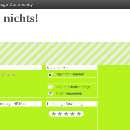
 nichts!
Community
Nachricht senden
·
&
·
&
·
&
·
..
·
Freundschaftsanfrage
Profil versenden
Ich sage
NEIN
zu
Homepage Bewertung