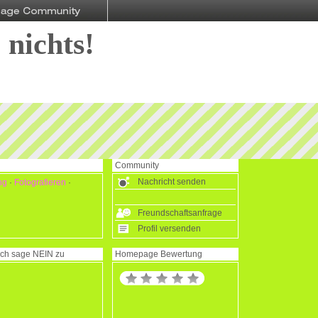
 nichts!
Community
Nachricht senden
ng
·
Fotografieren
·
Freundschaftsanfrage
Profil versenden
Ich sage
NEIN
zu
Homepage Bewertung