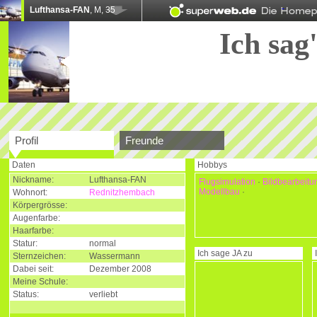
Lufthansa-FAN
, M, 35
Ich sag'
Profil
Freunde
Daten
Hobbys
Nickname:
Lufthansa-FAN
Flugsimulation
·
Bildbearbeitu
Modellbau
·
Wohnort:
Rednitzhembach
Körpergrösse:
Augenfarbe:
Haarfarbe:
Statur:
normal
Ich sage
JA
zu
Sternzeichen:
Wassermann
Dabei seit:
Dezember 2008
Meine Schule:
Status:
verliebt