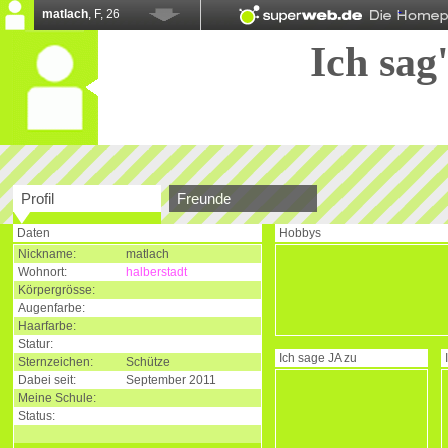
matlach
, F, 26
Ich sag'
Profil
Freunde
Daten
Hobbys
Nickname:
matlach
Wohnort:
halberstadt
Körpergrösse:
Augenfarbe:
Haarfarbe:
Statur:
Ich sage
JA
zu
Sternzeichen:
Schütze
Dabei seit:
September 2011
Meine Schule:
Status: