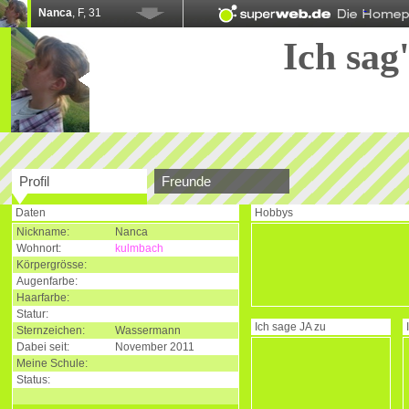
Nanca
, F, 31
Ich sag'
Profil
Freunde
Daten
Hobbys
Nickname:
Nanca
Wohnort:
kulmbach
Körpergrösse:
Augenfarbe:
Haarfarbe:
Statur:
Ich sage
JA
zu
Sternzeichen:
Wassermann
Dabei seit:
November 2011
Meine Schule:
Status: