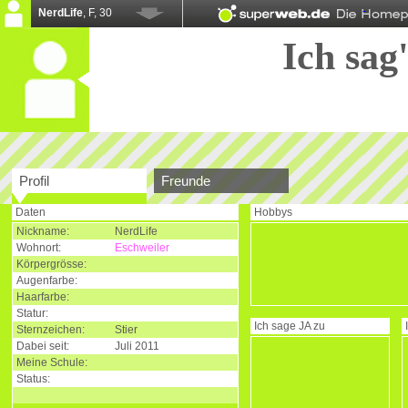
NerdLife
, F, 30
Ich sag'
Profil
Freunde
Daten
Hobbys
Nickname:
NerdLife
Wohnort:
Eschweiler
Körpergrösse:
Augenfarbe:
Haarfarbe:
Statur:
Ich sage
JA
zu
Sternzeichen:
Stier
Dabei seit:
Juli 2011
Meine Schule:
Status: