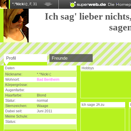
*.*Nicki (:
, F, 31
Ich sag' lieber nicht
sagen
Profil
Freunde
Daten
Hobbys
Nickname:
*.*Nicki (:
Wohnort:
Bad Bentheim
Körpergrösse:
Augenfarbe:
Haarfarbe:
Blond
Statur:
normal
Ich sage
JA
zu
Sternzeichen:
Waage
Dabei seit:
Juni 2011
Meine Schule:
Status: