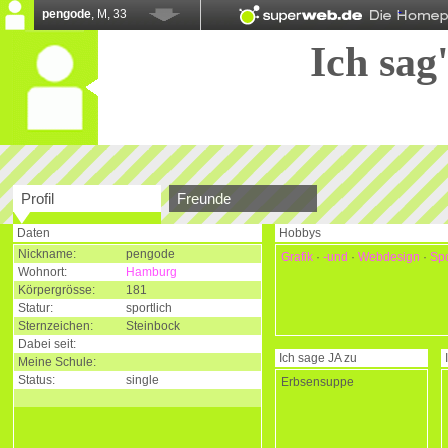
pengode
, M, 33
Ich sag'
Profil
Freunde
Daten
Hobbys
Nickname:
pengode
Grafik
·
-und
·
Webdesign
·
Spo
Wohnort:
Hamburg
Körpergrösse:
181
Statur:
sportlich
Sternzeichen:
Steinbock
Dabei seit:
Ich sage
JA
zu
Meine Schule:
Status:
single
Erbsensuppe