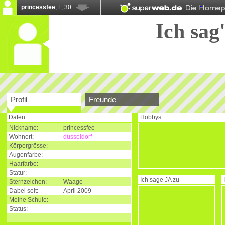
princessfee
, F, 30
Ich sag'
Profil
Freunde
Daten
Hobbys
Nickname:
princessfee
Wohnort:
düsseldorf
Körpergrösse:
Augenfarbe:
Haarfarbe:
Statur:
Ich sage
JA
zu
Sternzeichen:
Waage
Dabei seit:
April 2009
Meine Schule:
Status: