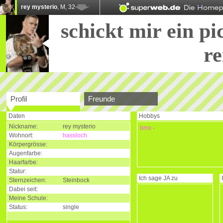
rey mysterio
, M, 32
schickt mir ein pic
re
Profil
Freunde
Daten
Hobbys
Nickname:
rey mysterio
bmx
·
Wohnort:
hassloch
Körpergrösse:
Augenfarbe:
Haarfarbe:
Statur:
Ich sage
JA
zu
Sternzeichen:
Steinbock
Dabei seit:
Meine Schule:
Status:
single