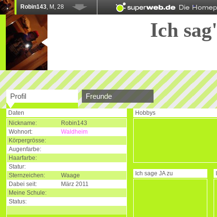
Robin143
, M, 28
Ich sag'
Profil
Freunde
Daten
Hobbys
Nickname:
Robin143
Wohnort:
Waldheim
Körpergrösse:
Augenfarbe:
Haarfarbe:
Statur:
Ich sage
JA
zu
Sternzeichen:
Waage
Dabei seit:
März 2011
Meine Schule:
Status: