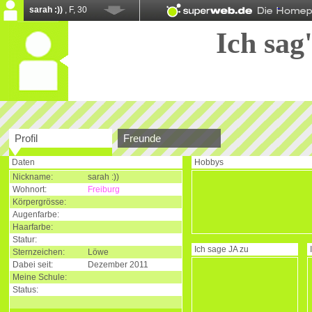
sarah :))
, F, 30
Ich sag'
Profil
Freunde
Daten
Hobbys
Nickname:
sarah :))
Wohnort:
Freiburg
Körpergrösse:
Augenfarbe:
Haarfarbe:
Statur:
Ich sage
JA
zu
Sternzeichen:
Löwe
Dabei seit:
Dezember 2011
Meine Schule:
Status: